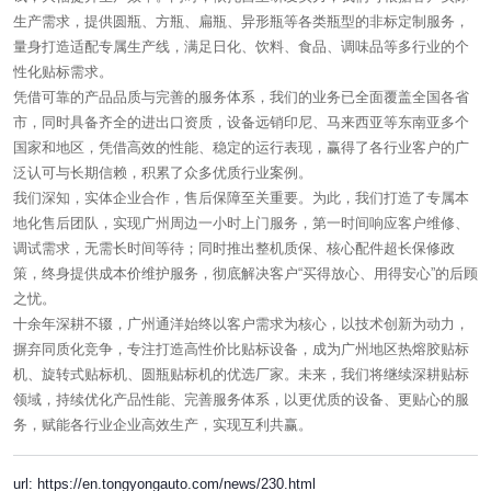
生产需求，提供圆瓶、方瓶、扁瓶、异形瓶等各类瓶型的非标定制服务，
量身打造适配专属生产线，满足日化、饮料、食品、调味品等多行业的个
性化贴标需求。
凭借可靠的产品品质与完善的服务体系，我们的业务已全面覆盖全国各省
市，同时具备齐全的进出口资质，设备远销印尼、马来西亚等东南亚多个
国家和地区，凭借高效的性能、稳定的运行表现，赢得了各行业客户的广
泛认可与长期信赖，积累了众多优质行业案例。
我们深知，实体企业合作，售后保障至关重要。为此，我们打造了专属本
地化售后团队，实现广州周边一小时上门服务，第一时间响应客户维修、
调试需求，无需长时间等待；同时推出整机质保、核心配件超长保修政
策，终身提供成本价维护服务，彻底解决客户“买得放心、用得安心”的后顾
之忧。
十余年深耕不辍，广州通洋始终以客户需求为核心，以技术创新为动力，
摒弃同质化竞争，专注打造高性价比贴标设备，成为广州地区热熔胶贴标
机、旋转式贴标机、圆瓶贴标机的优选厂家。未来，我们将继续深耕贴标
领域，持续优化产品性能、完善服务体系，以更优质的设备、更贴心的服
务，赋能各行业企业高效生产，实现互利共赢。
url: https://en.tongyongauto.com/news/230.html