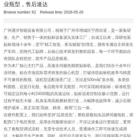
业瓶型，售后速达
Browse number:
62
Release time: 2026-05-20
广州通洋智能设备有限公司，植根于广州市增城区宁西街道，是一家集研
发、生产、销售于一体的贴标设备源头实体工厂，自成立以来，深耕包装
贴标领域十余年，坚守“精工智造、务实赋能”的理念，拥有专属自主研发生
产车间，拒绝代工贴牌，从核心技术研发到整机组装，每一个环节都由自
有团队全程把控，筑牢产品品质根基。
作为本厂核心主打产品，高速全伺服热熔胶贴标机，是我们结合十余年行
业经验、贴合市场实际需求研发的核心机型，打破传统贴标机效率与精度
不可兼得的瓶颈。该机型适配场景广泛，无论是500ml矿泉水瓶、各类饮
料圆瓶，还是日化瓶、食品瓶等常见瓶型，均可实现精准贴标；标准机型
可稳定达到每小时24000瓶的高速运转，贴标误差控制在极小范围，运行
过程平稳无卡顿，机身采用高耐磨材质打造，大幅降低故障率，减少后期
维护成本，真正实现“高效、精准、耐用”三位一体。
在硬件配置上，我们始终坚持“品质优先”，整机搭载知名品牌伺服电机，搭
配西门子电控系统，采用全伺服驱动设计，不仅让设备运行更稳定，更简
化了换瓶型调试流程，无需专业技术人员，普通操作工即可快速完成调
试，大幅提升生产效率。同时，依托自主研发实力，我们可根据客户实际