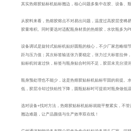
其实热熔胶贴标机贴标翘边，核心问题多集中在胶、设备、
从胶料来看，热熔胶熔点不对易出问题，温度过高胶层变稀
胶量堆积。同时要选对适配瓶身材质的热熔胶，水饮瓶多为P
设备调试是旋转式贴标机贴好圆瓶的核心，不少厂家忽略细
距与压力值；其次标签输送张力要稳定，张力过大标签拉伸
贴标机转速过快，标签与瓶身贴合时间不足，胶层未充分浸
瓶身预处理也不能少，这是热熔胶贴标机贴标牢固的前提。
低，胶层冷却过快粘性下降，圆瓶贴标时可提前对瓶身做低
选对设备+找对方法，热熔胶贴标机贴标就能平整紧实，不
翘边难题，让产品颜值与生产效率双在线！