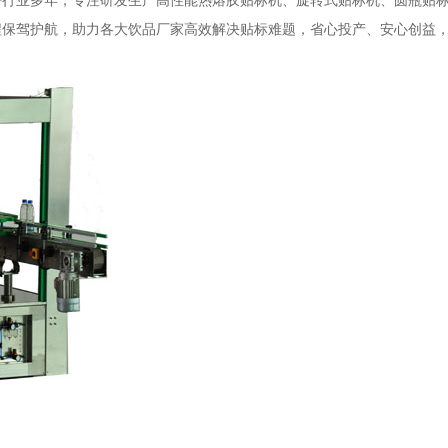
耕行业多年，专注研发生产高性能热熔胶贴标机、旋转式贴标机、圆瓶贴
程保驾护航，助力各大饮品厂家高效解决贴标难题，省心投产、安心创益