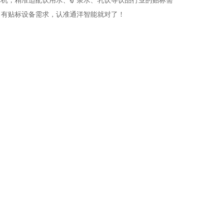
标机，精准适配饮用水、矿泉水、乳饮等饮品行业的贴标需
，有贴标设备需求，认准通洋智能就对了！