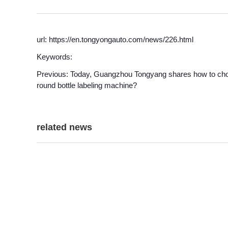
url: https://en.tongyongauto.com/news/226.html
Keywords:
Previous:
Today, Guangzhou Tongyang shares how to choos
round bottle labeling machine?
related news