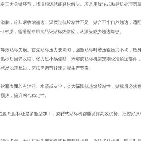
瓶身三大关键环节，找准根源就能轻松解决。若是用旋转式贴标机处理圆
易溢胶，冷却后收缩翘边；温度过低胶粘性不足，贴合不牢自然翘边，适
ET材质，需搭配专用食品级贴标热熔胶，从源头减少翘边隐患。
节导致贴标失误。首先贴标压力要均匀，圆瓶贴标时若压辊压力不均，瓶
，贴标后回弹收缩，张力过小易偏移，热熔胶贴标机需定期校准输送部件
润就易脱落翘边，需按需调节转速适配生产节奏。
水饮瓶表面若有油污、水渍或灰尘，会大幅降低热熔胶粘性，贴标后必然
温预热，提升贴合稳定性。
管是圆瓶贴标还是多瓶型加工，旋转式贴标机都能发挥高效优势。把控好胶