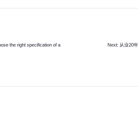
e the right specification of a
Next:
从业20