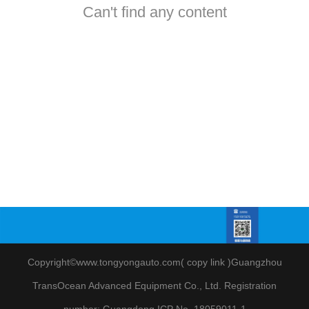
Can't find any content
Copyright©www.tongyongauto.com(
copy link
)
Guangzhou
TransOcean Advanced Equipment Co., Ltd
.
Registration
number:
Guangdong ICP No. 18059011-1