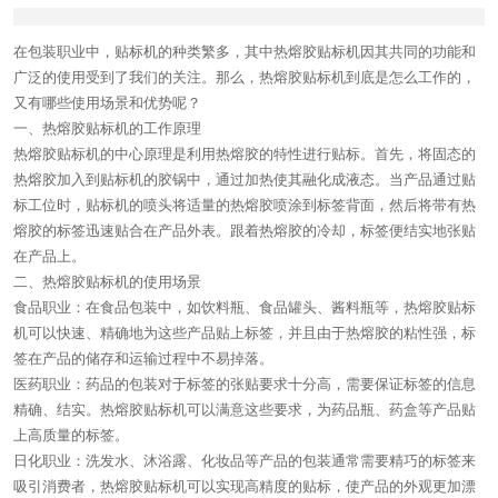
在包装职业中，贴标机的种类繁多，其中热熔胶贴标机因其共同的功能和
广泛的使用受到了我们的关注。那么，热熔胶贴标机到底是怎么工作的，
又有哪些使用场景和优势呢？
一、热熔胶贴标机的工作原理
热熔胶贴标机的中心原理是利用热熔胶的特性进行贴标。首先，将固态的
热熔胶加入到贴标机的胶锅中，通过加热使其融化成液态。当产品通过贴
标工位时，贴标机的喷头将适量的热熔胶喷涂到标签背面，然后将带有热
熔胶的标签迅速贴合在产品外表。跟着热熔胶的冷却，标签便结实地张贴
在产品上。
二、热熔胶贴标机的使用场景
食品职业：在食品包装中，如饮料瓶、食品罐头、酱料瓶等，热熔胶贴标
机可以快速、精确地为这些产品贴上标签，并且由于热熔胶的粘性强，标
签在产品的储存和运输过程中不易掉落。
医药职业：药品的包装对于标签的张贴要求十分高，需要保证标签的信息
精确、结实。热熔胶贴标机可以满意这些要求，为药品瓶、药盒等产品贴
上高质量的标签。
日化职业：洗发水、沐浴露、化妆品等产品的包装通常需要精巧的标签来
吸引消费者，热熔胶贴标机可以实现高精度的贴标，使产品的外观更加漂