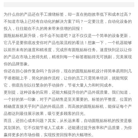
为什么你的产品还在手工缠绕标签，却一直在抱怨效率低下和成本过高？
不知道市场上已经有自动化的解决方案了吗？一定要注意，自动化设备的
投入，往往能在不久的将来带来倍增的回报！
圆瓶贴标机新升级，你不会不知道吧？这不仅仅是一个简单的设备更新，
它几乎是要彻底改变你对产品包装流程的看法！想象一下，一个机器能够
以前所未有的速度和精准度，完成所有圆瓶贴标任务。速度快到足以让你
的产品在市场上抢得先机，精准到每一个标签都贴得无可挑剔，完美展现
你的品牌形象。
你还在担心操作复杂吗？告诉你，现在的圆瓶贴标机设计得简单易用到几
乎谁都能上手，简化的操作流程，让你的员工只需简单培训，就能驾驭
它，彻底告别以往繁杂的手动操作，节省大量人力和时间成本。
更别提，这种设备的应用，还能大幅提升你的产品外观质量。我们知道，
一个好的第一印象，对于产品销售是至关重要的。标签的平整度、位置的
精确度直接关乎到产品的外观品质，而高效的圆瓶贴标机，能保证每个产
品都达到最佳展示效果，吸引更多顾客的目光。
而且，还担心成本问题？其实，从长远来看，自动圆瓶贴标机的投资是极
其划算的。它不仅能节省人工成本，还能通过提升效率和产品质量，为你
赢得更多的市场份额，实现投资回报率的大幅增长。